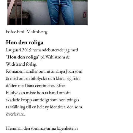
Foto: Emil Malmborg
Hon den roliga
I augusti 2019 romandebuterade jag med
"
Hon den roliga
" på Wahlström &
Widstrand förlag.
Romanen handlar om nittonåriga Joan som
är med om en bilolycka och klarar sig från
döden med bara centimeter. Efter
bilolyckan måste hon ta hand om sin
skadade kropp samtidigt som hon tvingas
ta ställning till en helt ny identitet: den som
överlevare.
Hemma i den sommarvarma lägenheten i