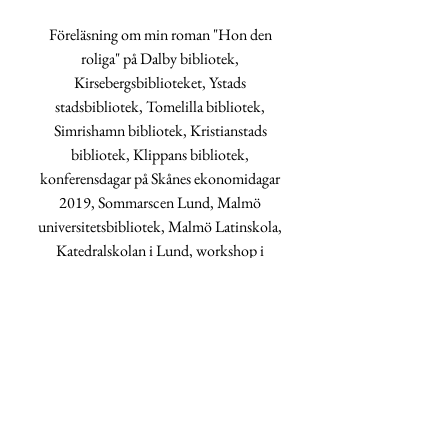
Föreläsning om min roman "Hon den
roliga" på Dalby bibliotek,
Kirsebergsbiblioteket, Ystads
stadsbibliotek, Tomelilla bibliotek,
Simrishamn bibliotek, Kristianstads
bibliotek, Klippans bibliotek,
konferensdagar på Skånes ekonomidagar
2019, Sommarscen Lund, Malmö
universitetsbibliotek, Malmö Latinskola,
Katedralskolan i Lund, workshop i
skrivande på Åvallafestivalen i Ystad,
urymedlem i tävlingen
Jag skriver i dina
ord
arrangerad av Författarcentrum Syd,
lektör för Bonnierförlagen sedan 2019.
Vill du boka mig till ditt bibliotek eller
skola?