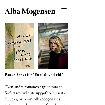
Recensioner för "En förlovad tid"
"Den andra romanen sägs ju vara en
författares svåraste uppgift och värsta
fallucka, men om Alba Mogensens
”Hon den roliga” var en fin debut så är